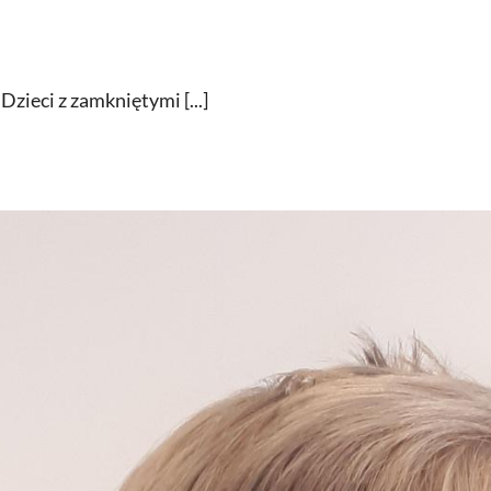
eci z zamkniętymi [...]