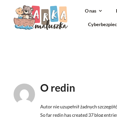
Przejdź
O nas
do
zawartości
Cyberbezpie
O
redin
Autor nie uzupełnił żadnych szczegół
So far redin has created 37 blog entrie