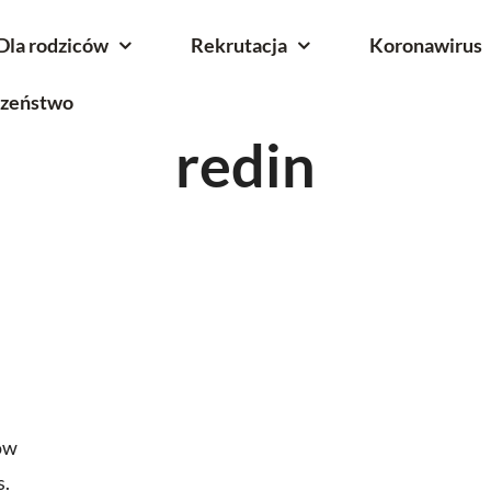
Dla rodziców
Rekrutacja
Koronawirus
czeństwo
redin
ów
s.